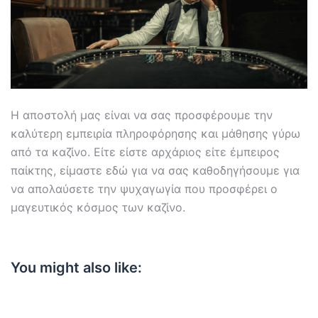
Η αποστολή μας είναι να σας προσφέρουμε την
καλύτερη εμπειρία πληροφόρησης και μάθησης γύρω
από τα καζίνο. Είτε είστε αρχάριος είτε έμπειρος
παίκτης, είμαστε εδώ για να σας καθοδηγήσουμε για
να απολαύσετε την ψυχαγωγία που προσφέρει ο
μαγευτικός κόσμος των καζίνο.
You might also like:
11/02/2026