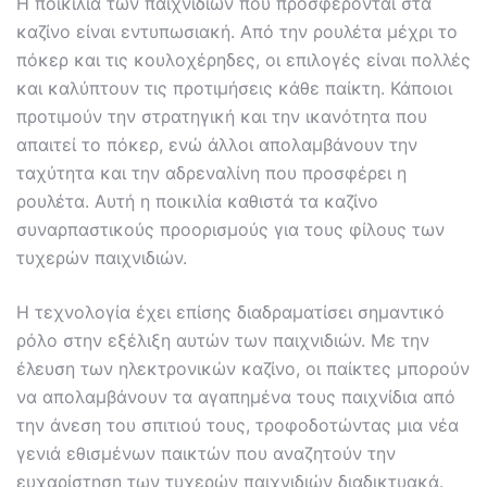
Η ποικιλία των παιχνιδιών που προσφέρονται στα
καζίνο είναι εντυπωσιακή. Από την ρουλέτα μέχρι το
πόκερ και τις κουλοχέρηδες, οι επιλογές είναι πολλές
και καλύπτουν τις προτιμήσεις κάθε παίκτη. Κάποιοι
προτιμούν την στρατηγική και την ικανότητα που
απαιτεί το πόκερ, ενώ άλλοι απολαμβάνουν την
ταχύτητα και την αδρεναλίνη που προσφέρει η
ρουλέτα. Αυτή η ποικιλία καθιστά τα καζίνο
συναρπαστικούς προορισμούς για τους φίλους των
τυχερών παιχνιδιών.
Η τεχνολογία έχει επίσης διαδραματίσει σημαντικό
ρόλο στην εξέλιξη αυτών των παιχνιδιών. Με την
έλευση των ηλεκτρονικών καζίνο, οι παίκτες μπορούν
να απολαμβάνουν τα αγαπημένα τους παιχνίδια από
την άνεση του σπιτιού τους, τροφοδοτώντας μια νέα
γενιά εθισμένων παικτών που αναζητούν την
ευχαρίστηση των τυχερών παιχνιδιών διαδικτυακά.