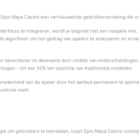
Spin Maya Casino een vernieuwende gebruikerservaring die onl
erfaces te integreren, wordt je begroet met een soepele reis
de algoritmen om het gedrag van spelers te analyseren en erva
en bevorderen ze deelname door middel van onderscheidingen e
hogen – tot wel 30% ten opzichte van traditionele modellen.
evredenheid van de speler door het aanbod permanent te optimali
ontrole voelt.
ologie om gebruikers te betrekken, loopt Spin Maya Casino voor