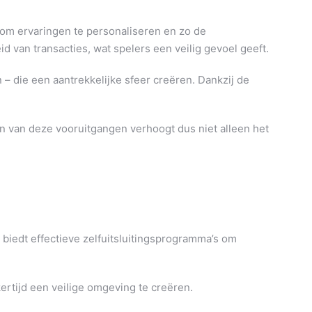
 om ervaringen te personaliseren en zo de
van transacties, wat spelers een veilig gevoel geeft.
die een aantrekkelijke sfeer creëren. Dankzij de
en van deze vooruitgangen verhoogt dus niet alleen het
n biedt effectieve zelfuitsluitingsprogramma’s om
rtijd een veilige omgeving te creëren.