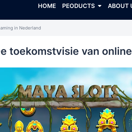
HOME
PEODUCTS
ABOUT 
gaming in Nederland
e toekomstvisie van onlin