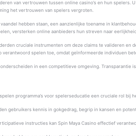
orderen van vertrouwen tussen online casino’s en hun spelers. 
ng het vertrouwen van spelers vergroten.
et vaandel hebben staan, een aanzienlijke toename in klantbehou
elen, versterken online aanbieders hun streven naar eerlijkheid
r derden cruciale instrumenten om deze claims te valideren en 
op verantwoord spelen toe, omdat geïnformeerde individuen be
 onderscheiden in een competitieve omgeving. Transparantie is
elen programma’s voor spelerseducatie een cruciale rol bij het
en gebruikers kennis in gokgedrag, begrip in kansen en potent
rticipatieve instructies kan Spin Maya Casino effectief vera