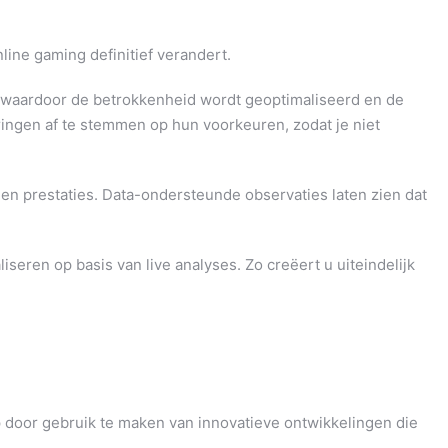
ine gaming definitief verandert.
, waardoor de betrokkenheid wordt geoptimaliseerd en de
ringen af te stemmen op hun voorkeuren, zodat je niet
n prestaties. Data-ondersteunde observaties laten zien dat
seren op basis van live analyses. Zo creëert u uiteindelijk
op door gebruik te maken van innovatieve ontwikkelingen die