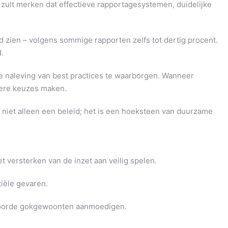
U zult merken dat effectieve rapportagesystemen, duidelijke
d zien – volgens sommige rapporten zelfs tot dertig procent.
.
de naleving van best practices te waarborgen. Wanneer
tere keuzes maken.
 niet alleen een beleid; het is een hoeksteen van duurzame
 versterken van de inzet aan veilig spelen.
iële gevaren.
ntwoorde gokgewoonten aanmoedigen.