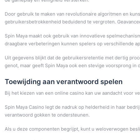
Door gebruik te maken van revolutionaire algoritmen en kuns
gebruikersbetrokkenheid beduidend te vergroten. Geavanceer
Spin Maya maakt ook gebruik van innovatieve spelmechanisme
draagbare verbeteringen kunnen spelers op verschillende ap
Uit gegevens blijkt dat de gebruikersretentie met dertig pro
genot, maar geeft Spin Maya ook een stevige voorsprong in 
Toewijding aan verantwoord spelen
Bij het kiezen van een online casino kan uw aandacht voor 
Spin Maya Casino legt de nadruk op helderheid in haar bedrijf
verantwoord gokken te ondersteunen.
Als u deze componenten begrijpt, kunt u weloverwogen besli