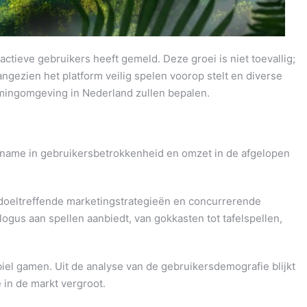
actieve gebruikers heeft gemeld. Deze groei is niet toevallig;
ngezien het platform veilig spelen voorop stelt en diverse
gamingomgeving in Nederland zullen bepalen.
ename in gebruikersbetrokkenheid en omzet in de afgelopen
 doeltreffende marketingstrategieën en concurrerende
gus aan spellen aanbiedt, van gokkasten tot tafelspellen,
iel gamen. Uit de analyse van de gebruikersdemografie blijkt
 in de markt vergroot.