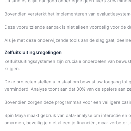
Uit studies blijkt dat goed onderlegde gebruikers 30% mind
Bovendien versterkt het implementeren van evaluatiesysteme
Deze vooruitziende aanpak is niet alleen voordelig voor de 
Als je met deze onderwijzende tools aan de slag gaat, deelneem
Zelfuitsluitingsregelingen
Zelfuitsluitingssystemen zijn cruciale onderdelen van bewu
krijgen.
Deze projecten stellen u in staat om bewust uw toegang tot
verminderd. Analyse toont aan dat 30% van de spelers aan ze
Bovendien zorgen deze programma’s voor een veiligere casi
Spin Maya maakt gebruik van data-analyse om interactie en 
omarmen, beveilig je niet alleen je financiën, maar verbeter 