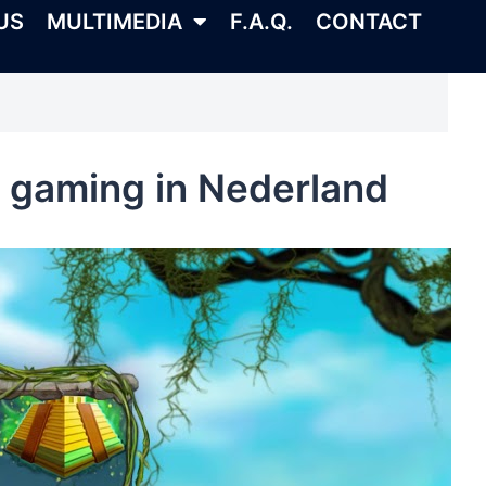
US
MULTIMEDIA
F.A.Q.
CONTACT
e gaming in Nederland