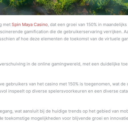
ng met
Spin Maya Casino
, dat een groei van 150% in maandelijks 
cinerende gamification die de gebruikerservaring verrijken. Aa
e misschien af hoe deze elementen de toekomst van de virtuele 
erschuiving in de online gamingwereld, met een duidelijke to
eve gebruikers van het casino met 150% is toegenomen, wat de
ol inspeelt op diverse spelersvoorkeuren en een diverse catalo
gang, wat aansluit bij de huidige trends op het gebied van mob
 de toekomstige mogelijkheden voor blijvende groei en innovatie