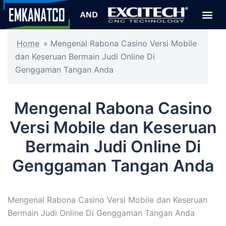
Home
»
Mengenal Rabona Casino Versi Mobile
dan Keseruan Bermain Judi Online Di
Genggaman Tangan Anda
Mengenal Rabona Casino
Versi Mobile dan Keseruan
Bermain Judi Online Di
Genggaman Tangan Anda
Mengenal Rabona Casino Versi Mobile dan Keseruan
Bermain Judi Online Di Genggaman Tangan Anda