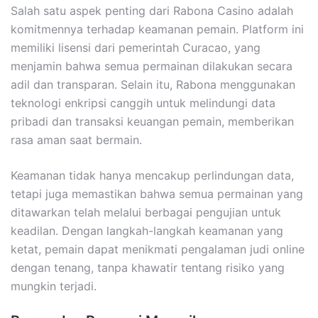
Salah satu aspek penting dari Rabona Casino adalah
komitmennya terhadap keamanan pemain. Platform ini
memiliki lisensi dari pemerintah Curacao, yang
menjamin bahwa semua permainan dilakukan secara
adil dan transparan. Selain itu, Rabona menggunakan
teknologi enkripsi canggih untuk melindungi data
pribadi dan transaksi keuangan pemain, memberikan
rasa aman saat bermain.
Keamanan tidak hanya mencakup perlindungan data,
tetapi juga memastikan bahwa semua permainan yang
ditawarkan telah melalui berbagai pengujian untuk
keadilan. Dengan langkah-langkah keamanan yang
ketat, pemain dapat menikmati pengalaman judi online
dengan tenang, tanpa khawatir tentang risiko yang
mungkin terjadi.