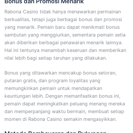
Bonus dan Promosi Menarik
Rabona Casino tidak hanya menawarkan permainan
berkualitas, tetapi juga berbagai bonus dan promosi
yang menarik. Pemain baru dapat menikmati bonus
sambutan yang menggiurkan, sementara pemain setia
akan diberikan berbagai penawaran menarik lainnya.
Hal ini tentunya menambah keseruan dan memberikan
nilai lebih bagi setiap taruhan yang dilakukan.
Bonus yang ditawarkan mencakup bonus setoran,
putaran gratis, dan program loyalitas yang
memungkinkan pemain untuk mendapatkan
keuntungan lebih. Dengan memanfaatkan bonus ini,
pemain dapat meningkatkan peluang menang mereka
dan memperpanjang waktu bermain, membuat setiap
momen di Rabona Casino semakin mengasyikkan.