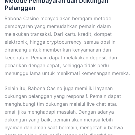
Metode Pembayaran dan Dukungan
Pelanggan
Rabona Casino menyediakan beragam metode
pembayaran yang memudahkan pemain dalam
melakukan transaksi. Dari kartu kredit, dompet
elektronik, hingga cryptocurrency, semua opsi ini
dirancang untuk memberikan kenyamanan dan
kecepatan. Pemain dapat melakukan deposit dan
penarikan dengan cepat, sehingga tidak perlu
menunggu lama untuk menikmati kemenangan mereka.
Selain itu, Rabona Casino juga memiliki layanan
dukungan pelanggan yang responsif. Pemain dapat
menghubungi tim dukungan melalui live chat atau
email jika menghadapi masalah. Dengan adanya
dukungan yang baik, pemain akan merasa lebih
nyaman dan aman saat bermain, mengetahui bahwa