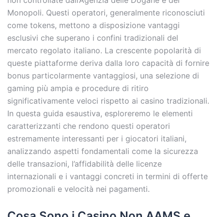
non controllate dall’Agenzia delle Dogane e dei
Monopoli. Questi operatori, generalmente riconosciuti
come tokens, mettono a disposizione vantaggi
esclusivi che superano i confini tradizionali del
mercato regolato italiano. La crescente popolarità di
queste piattaforme deriva dalla loro capacità di fornire
bonus particolarmente vantaggiosi, una selezione di
gaming più ampia e procedure di ritiro
significativamente veloci rispetto ai casino tradizionali.
In questa guida esaustiva, esploreremo le elementi
caratterizzanti che rendono questi operatori
estremamente interessanti per i giocatori italiani,
analizzando aspetti fondamentali come la sicurezza
delle transazioni, l’affidabilità delle licenze
internazionali e i vantaggi concreti in termini di offerte
promozionali e velocità nei pagamenti.
Cosa Sono i Casino Non AAMS e