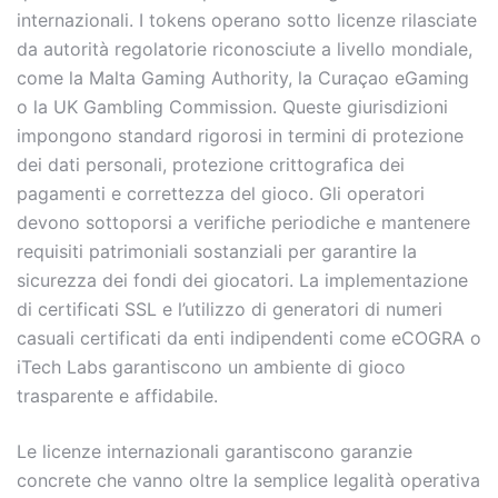
internazionali. I tokens operano sotto licenze rilasciate
da autorità regolatorie riconosciute a livello mondiale,
come la Malta Gaming Authority, la Curaçao eGaming
o la UK Gambling Commission. Queste giurisdizioni
impongono standard rigorosi in termini di protezione
dei dati personali, protezione crittografica dei
pagamenti e correttezza del gioco. Gli operatori
devono sottoporsi a verifiche periodiche e mantenere
requisiti patrimoniali sostanziali per garantire la
sicurezza dei fondi dei giocatori. La implementazione
di certificati SSL e l’utilizzo di generatori di numeri
casuali certificati da enti indipendenti come eCOGRA o
iTech Labs garantiscono un ambiente di gioco
trasparente e affidabile.
Le licenze internazionali garantiscono garanzie
concrete che vanno oltre la semplice legalità operativa