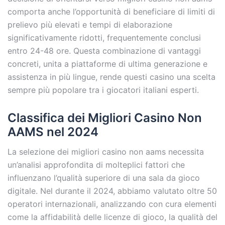
comporta anche l’opportunità di beneficiare di limiti di
prelievo più elevati e tempi di elaborazione
significativamente ridotti, frequentemente conclusi
entro 24-48 ore. Questa combinazione di vantaggi
concreti, unita a piattaforme di ultima generazione e
assistenza in più lingue, rende questi casino una scelta
sempre più popolare tra i giocatori italiani esperti.
Classifica dei Migliori Casino Non
AAMS nel 2024
La selezione dei migliori casino non aams necessita
un’analisi approfondita di molteplici fattori che
influenzano l’qualità superiore di una sala da gioco
digitale. Nel durante il 2024, abbiamo valutato oltre 50
operatori internazionali, analizzando con cura elementi
come la affidabilità delle licenze di gioco, la qualità del