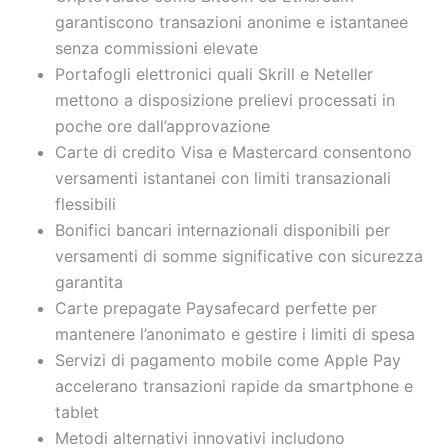
garantiscono transazioni anonime e istantanee
senza commissioni elevate
Portafogli elettronici quali Skrill e Neteller
mettono a disposizione prelievi processati in
poche ore dall’approvazione
Carte di credito Visa e Mastercard consentono
versamenti istantanei con limiti transazionali
flessibili
Bonifici bancari internazionali disponibili per
versamenti di somme significative con sicurezza
garantita
Carte prepagate Paysafecard perfette per
mantenere l’anonimato e gestire i limiti di spesa
Servizi di pagamento mobile come Apple Pay
accelerano transazioni rapide da smartphone e
tablet
Metodi alternativi innovativi includono