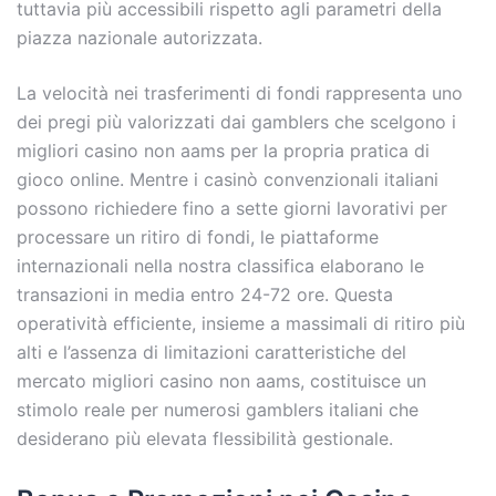
tuttavia più accessibili rispetto agli parametri della
piazza nazionale autorizzata.
La velocità nei trasferimenti di fondi rappresenta uno
dei pregi più valorizzati dai gamblers che scelgono i
migliori casino non aams per la propria pratica di
gioco online. Mentre i casinò convenzionali italiani
possono richiedere fino a sette giorni lavorativi per
processare un ritiro di fondi, le piattaforme
internazionali nella nostra classifica elaborano le
transazioni in media entro 24-72 ore. Questa
operatività efficiente, insieme a massimali di ritiro più
alti e l’assenza di limitazioni caratteristiche del
mercato migliori casino non aams, costituisce un
stimolo reale per numerosi gamblers italiani che
desiderano più elevata flessibilità gestionale.