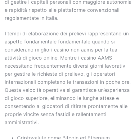
di gestire i capitali personali con maggiore autonomia
e rapidità rispetto alle piattaforme convenzionali
regolamentate in Italia.
I tempi di elaborazione dei prelievi rappresentano un
aspetto fondamentale fondamentale quando si
considerano migliori casino non aams per la tua
attività di gioco online. Mentre i casino AAMS
necessitano frequentemente diversi giorni lavorativi
per gestire le richieste di prelievo, gli operatori
internazionali completano le transazioni in poche ore.
Questa velocità operativa si garantisce un’esperienza
di gioco superiore, eliminando le lunghe attese e
consentendo ai giocatori di ritirare prontamente alle
proprie vincite senza fastidi e rallentamenti
amministrativi.
Criptovalute come Bitcoin ed Ethereum