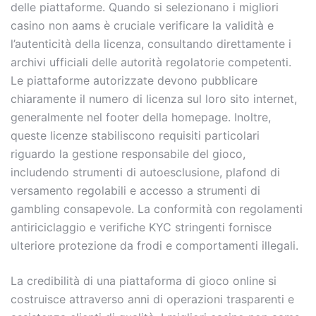
delle piattaforme. Quando si selezionano i migliori
casino non aams è cruciale verificare la validità e
l’autenticità della licenza, consultando direttamente i
archivi ufficiali delle autorità regolatorie competenti.
Le piattaforme autorizzate devono pubblicare
chiaramente il numero di licenza sul loro sito internet,
generalmente nel footer della homepage. Inoltre,
queste licenze stabiliscono requisiti particolari
riguardo la gestione responsabile del gioco,
includendo strumenti di autoesclusione, plafond di
versamento regolabili e accesso a strumenti di
gambling consapevole. La conformità con regolamenti
antiriciclaggio e verifiche KYC stringenti fornisce
ulteriore protezione da frodi e comportamenti illegali.
La credibilità di una piattaforma di gioco online si
costruisce attraverso anni di operazioni trasparenti e