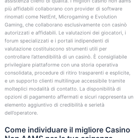
assistenza clienti di qualità. I migliori casino non aams
più affidabili collaborano con provider di software
rinomati come NetEnt, Microgaming e Evolution
Gaming, che collaborano esclusivamente con casinò
autorizzati e affidabili. Le valutazioni dei giocatori, i
forum specializzati e i portali indipendenti di
valutazione costituiscono strumenti utili per
controllare l’attendibilità di un casinò. È consigliabile
privilegiare piattaforme con una storia operativa
consolidata, procedure di ritiro trasparenti e esplicite,
e un supporto clienti multilingue accessibile tramite
molteplici modalità di contatto. La disponibilità di
opzioni di pagamento affermati e sicuri rappresenta un
elemento aggiuntivo di credibilità e serietà
dell’operatore.
Come individuare il migliore Casino