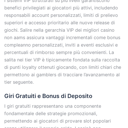
I sistemi VIP strutturati su più livelli garantiscono
benefici privilegiati ai giocatori più attivi, includendo
responsabili account personalizzati, limiti di prelievo
superiori e accesso prioritario alle nuove release di
giochi. Salire nella gerarchia VIP dei migliori casino
non aams assicura vantaggi incrementali come bonus
compleanno personalizzati, inviti a eventi esclusivi e
percentuali di rimborso sempre più convenienti. La
salita nei tier VIP è tipicamente fondata sulla raccolta
di punti loyalty ottenuti giocando, con limiti chiari che
permettono ai gamblers di tracciare l’avanzamento al
tier seguente.
Giri Gratuiti e Bonus di Deposito
I giri gratuiti rappresentano una componente
fondamentale delle strategie promozionali,
permettendo ai giocatori di provare slot popolari