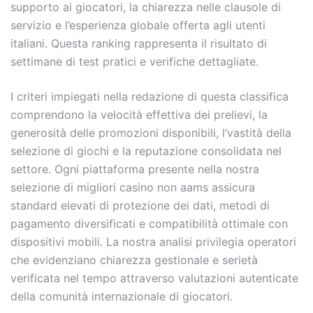
supporto ai giocatori, la chiarezza nelle clausole di
servizio e l’esperienza globale offerta agli utenti
italiani. Questa ranking rappresenta il risultato di
settimane di test pratici e verifiche dettagliate.
I criteri impiegati nella redazione di questa classifica
comprendono la velocità effettiva dei prelievi, la
generosità delle promozioni disponibili, l’vastità della
selezione di giochi e la reputazione consolidata nel
settore. Ogni piattaforma presente nella nostra
selezione di migliori casino non aams assicura
standard elevati di protezione dei dati, metodi di
pagamento diversificati e compatibilità ottimale con
dispositivi mobili. La nostra analisi privilegia operatori
che evidenziano chiarezza gestionale e serietà
verificata nel tempo attraverso valutazioni autenticate
della comunità internazionale di giocatori.