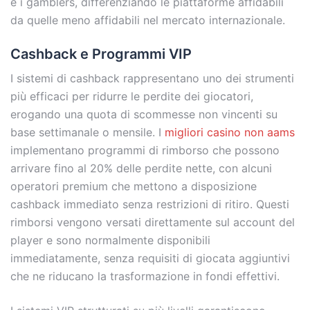
e i gamblers, differenziando le piattaforme affidabili
da quelle meno affidabili nel mercato internazionale.
Cashback e Programmi VIP
I sistemi di cashback rappresentano uno dei strumenti
più efficaci per ridurre le perdite dei giocatori,
erogando una quota di scommesse non vincenti su
base settimanale o mensile. I
migliori casino non aams
implementano programmi di rimborso che possono
arrivare fino al 20% delle perdite nette, con alcuni
operatori premium che mettono a disposizione
cashback immediato senza restrizioni di ritiro. Questi
rimborsi vengono versati direttamente sul account del
player e sono normalmente disponibili
immediatamente, senza requisiti di giocata aggiuntivi
che ne riducano la trasformazione in fondi effettivi.