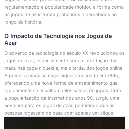
regulamentação e popularidade moldou a forma como
os jogos de azar foram praticados e percebidos ao
longo da história.
O Impacto da Tecnologia nos Jogos de
Azar
O advento da tecnologia no século XX revolucionou os
jogos de azar, especialmente com a introdução das
máquinas caça-níqueis e, mais tarde, dos jogos online.
A primeira máquina caça-níqueis foi criada em 1895,
oferecendo uma nova forma de entretenimento que
rapidamente se espalhou pelos salões de jogos. Com
a popularização da internet nos anos 90, surgiu uma
nova era para os jogos de azar, permitindo que as
pessoas jogassem de casa com apenas um clique.