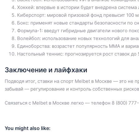
Хоккей: впервые в истории будет внедрена система 
Киберспорт: мировой призовой фонд превысит 100 м
Бокс: применят новые стандарты безопасности по с
Формула-1: введут гибридные двигатели нового по
Волейбол: использование новых технологий для ана
Единоборства: возрастет популярность ММА и вариа
Настольный теннис: прогнозируется рост ставок до 
Заключение и лайфхаки
Подводя итог, ставки на спорт Melbet в Москве — это не 
забывай — регулирование и контроль собственных риско
Связаться с Melbet в Москве легко — телефон 8 (800) 77
You might also like: