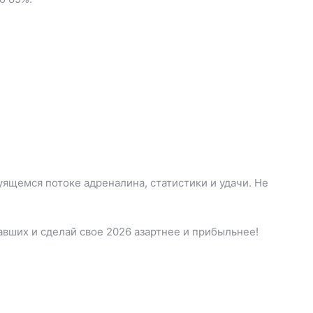
уящемся потоке адреналина, статистики и удачи. Не
авших и сделай свое 2026 азартнее и прибыльнее!