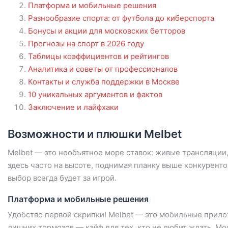
Платформа и мобильные решения
Разнообразие спорта: от футбола до киберспорта
Бонусы и акции для московских бетторов
Прогнозы на спорт в 2026 году
Таблицы коэффициентов и рейтингов
Аналитика и советы от профессионалов
Контакты и служба поддержки в Москве
10 уникальных аргументов и фактов
Заключение и лайфхаки
Возможности и плюшки Melbet
Melbet — это необъятное море ставок: живые трансляции
здесь часто на высоте, поднимая планку выше конкурент
выбор всегда будет за игрой.
Платформа и мобильные решения
Удобство первой скрипки! Melbet — это мобильные прило
лишних тормозов — кайф для тех, кто не любит ждать. Мо