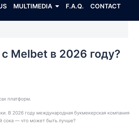
US
MULTIMEDIA
F.A.Q.
CONTACT
с Melbet в 2026 году?
сах платформ.
тики. В 2026 году международная букмекерская компания
ой сока — что может быть лучше?