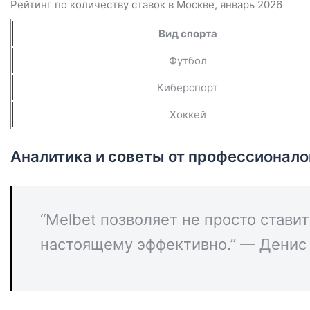
Рейтинг по количеству ставок в Москве, январь 2026
Вид спорта
Футбол
Киберспорт
Хоккей
Аналитика и советы от профессионало
“Melbet позволяет не просто стави
настоящему эффективно.” — Денис