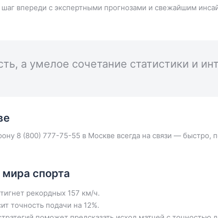
на шаг впереди с экспертными прогнозами и свежайшим инсай
сть, а умелое сочетание статистики и ин
ве
ну 8 (800) 777-75-55 в Москве всегда на связи — быстро, п
 мира спорта
тигнет рекордных 157 км/ч.
ит точность подачи на 12%.
стратегий поможет предсказать исход матчей с точностью д