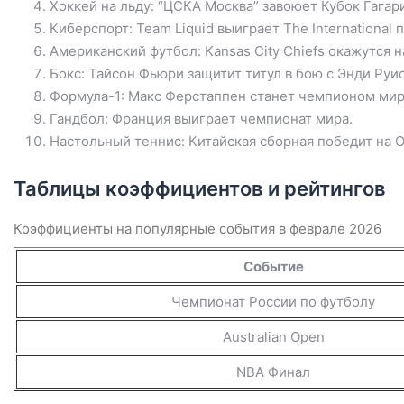
Хоккей на льду: “ЦСКА Москва” завоюет Кубок Гагар
Киберспорт: Team Liquid выиграет The International п
Американский футбол: Kansas City Chiefs окажутся н
Бокс: Тайсон Фьюри защитит титул в бою с Энди Руи
Формула-1: Макс Ферстаппен станет чемпионом мир
Гандбол: Франция выиграет чемпионат мира.
Настольный теннис: Китайская сборная победит на 
Таблицы коэффициентов и рейтингов
Коэффициенты на популярные события в феврале 2026
Событие
Чемпионат России по футболу
Australian Open
NBA Финал