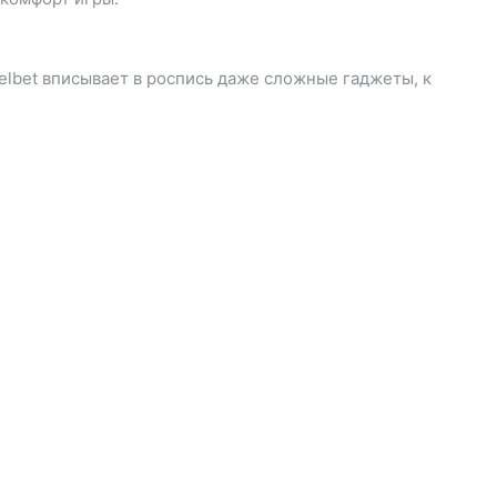
Melbet вписывает в роспись даже сложные гаджеты, к