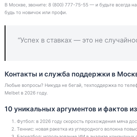
В Москве, звоните: 8 (800) 777-75-55 — и будьте всегда 
будь то новичок или профи.
“Успех в ставках — это не случайно
Контакты и служба поддержки в Моск
Любые вопросы? Никуда не бегай, техподдержка по телефо
Melbet в 2026 году.
10 уникальных аргументов и фактов из
Футбол: в 2026 году скорость прохождения мяча дос
Теннис: новая ракетка из углеродного волокна повыс
Баскетбол: использование ИИ в анализе командных 