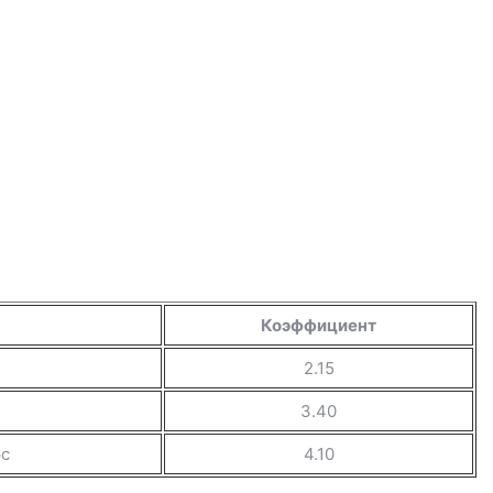
Коэффициент
2.15
3.40
рс
4.10