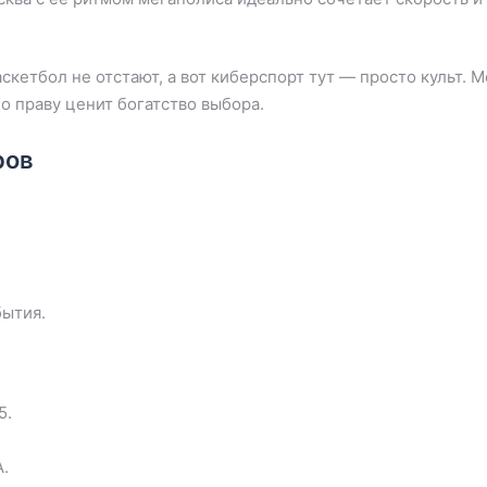
скетбол не отстают, а вот киберспорт тут — просто культ. 
по праву ценит богатство выбора.
ров
бытия.
5.
.