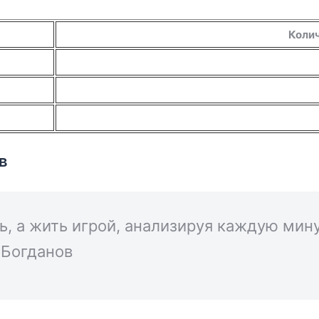
Колич
в
ть, а жить игрой, анализируя каждую мин
 Богданов