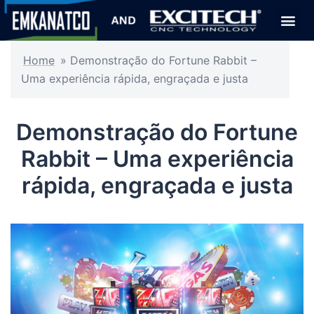
Home
»
Demonstração do Fortune Rabbit –
Uma experiência rápida, engraçada e justa
Demonstração do Fortune
Rabbit – Uma experiência
rápida, engraçada e justa