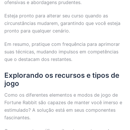
ofensivas e abordagens prudentes.
Esteja pronto para alterar seu curso quando as
circunstâncias mudarem, garantindo que você esteja
pronto para qualquer cenário.
Em resumo, pratique com frequência para aprimorar
suas técnicas, mudando impulsos em competências
que o destacam dos restantes.
Explorando os recursos e tipos de
jogo
Como os diferentes elementos e modos de jogo de
Fortune Rabbit são capazes de manter você imerso e
estimulado? A solução está em seus componentes
fascinantes.