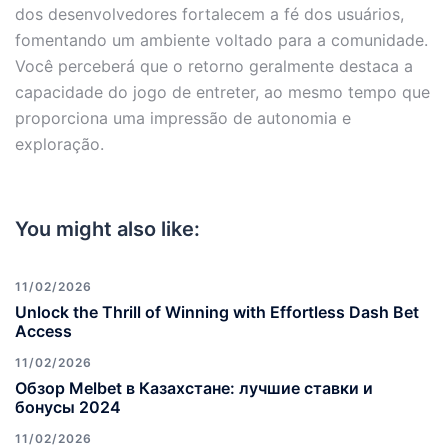
dos desenvolvedores fortalecem a fé dos usuários,
fomentando um ambiente voltado para a comunidade.
Você perceberá que o retorno geralmente destaca a
capacidade do jogo de entreter, ao mesmo tempo que
proporciona uma impressão de autonomia e
exploração.
You might also like:
11/02/2026
Unlock the Thrill of Winning with Effortless Dash Bet
Access
11/02/2026
Обзор Melbet в Казахстане: лучшие ставки и
бонусы 2024
11/02/2026