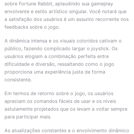
sobre Fortune Rabbit, aplaudindo sua gameplay
envolvente e estilo artístico singular. Você notará que
a satisfação dos usuários é um assunto recorrente nos
feedbacks sobre o jogo.
A dinâmica intensa e os visuais coloridos cativam o
público, fazendo complicado largar o joystick. Os
usuários elogiam a combinação perfeita entre
dificuldade e diversão, ressaltando como o jogo
proporciona uma experiência justa de forma
consistente.
Em termos de retorno sobre o jogo, os usuários
apreciam os comandos fáceis de usar e os níveis
astutamente projetados que os levam a voltar sempre
para participar mais.
As atualizações constantes e o envolvimento dinâmico