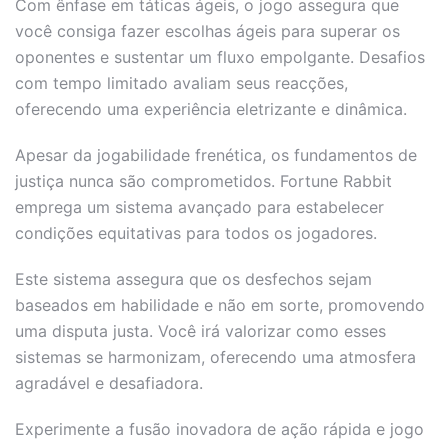
Com ênfase em táticas ágeis, o jogo assegura que
você consiga fazer escolhas ágeis para superar os
oponentes e sustentar um fluxo empolgante. Desafios
com tempo limitado avaliam seus reacções,
oferecendo uma experiência eletrizante e dinâmica.
Apesar da jogabilidade frenética, os fundamentos de
justiça nunca são comprometidos. Fortune Rabbit
emprega um sistema avançado para estabelecer
condições equitativas para todos os jogadores.
Este sistema assegura que os desfechos sejam
baseados em habilidade e não em sorte, promovendo
uma disputa justa. Você irá valorizar como esses
sistemas se harmonizam, oferecendo uma atmosfera
agradável e desafiadora.
Experimente a fusão inovadora de ação rápida e jogo