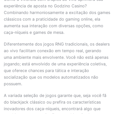
experiência de aposta no Godzino Casino?
Combinando harmoniosamente a excitação dos games
clássicos com a praticidade do gaming online, ela
aumenta sua interação com diversas opções, como
caça-níqueis e games de mesa.
Diferentemente dos jogos RNG tradicionais, os dealers
ao vivo facilitam conexão em tempo real, gerando
uma ambiente mais envolvente. Você não está apenas
jogando; está envolvido de uma experiência coletiva,
que oferece chances para tática e interação
socialização que os modelos automatizados não
possuem.
A variada seleção de jogos garante que, seja você fã
do blackjack clássico ou prefira os características
inovadores dos caça-níqueis, encontrará algo que