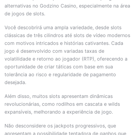
alternativas no Godzino Casino, especialmente na área
de jogos de slots.
Você descobrirá uma ampla variedade, desde slots
clássicas de três cilindros até slots de vídeo modernos
com motivos intricados e histórias cativantes. Cada
jogo é desenvolvido com variadas taxas de
volatilidade e retorno ao jogador (RTP), oferecendo a
oportunidade de criar táticas com base em sua
tolerância ao risco e regularidade de pagamento
desejada.
Além disso, muitos slots apresentam dinâmicas
revolucionárias, como rodilhos em cascata e wilds
expansíveis, melhorando a experiência de jogo.
Não desconsidere os jackpots progressivos, que
apresentam a possibilidade tentadora de ganhos que