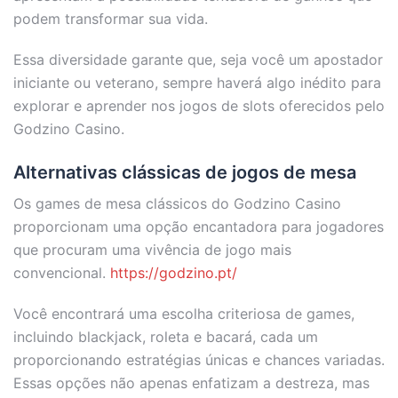
podem transformar sua vida.
Essa diversidade garante que, seja você um apostador
iniciante ou veterano, sempre haverá algo inédito para
explorar e aprender nos jogos de slots oferecidos pelo
Godzino Casino.
Alternativas clássicas de jogos de mesa
Os games de mesa clássicos do Godzino Casino
proporcionam uma opção encantadora para jogadores
que procuram uma vivência de jogo mais
convencional.
https://godzino.pt/
Você encontrará uma escolha criteriosa de games,
incluindo blackjack, roleta e bacará, cada um
proporcionando estratégias únicas e chances variadas.
Essas opções não apenas enfatizam a destreza, mas