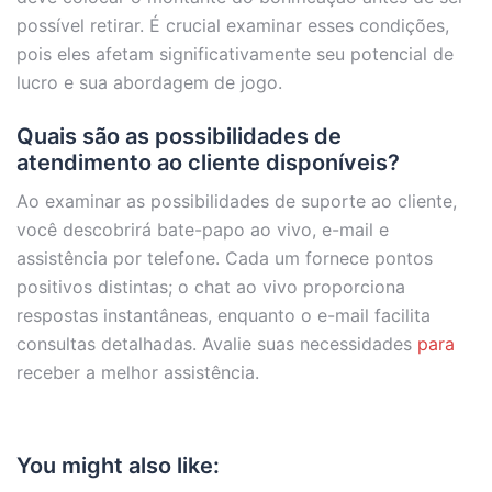
possível retirar. É crucial examinar esses condições,
pois eles afetam significativamente seu potencial de
lucro e sua abordagem de jogo.
Quais são as possibilidades de
atendimento ao cliente disponíveis?
Ao examinar as possibilidades de suporte ao cliente,
você descobrirá bate-papo ao vivo, e-mail e
assistência por telefone. Cada um fornece pontos
positivos distintas; o chat ao vivo proporciona
respostas instantâneas, enquanto o e-mail facilita
consultas detalhadas. Avalie suas necessidades
para
receber a melhor assistência.
You might also like: