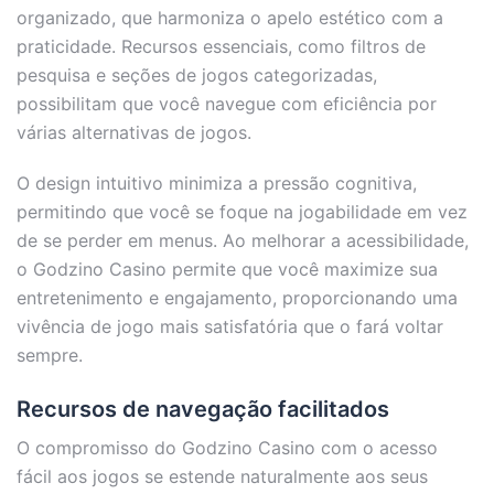
organizado, que harmoniza o apelo estético com a
praticidade. Recursos essenciais, como filtros de
pesquisa e seções de jogos categorizadas,
possibilitam que você navegue com eficiência por
várias alternativas de jogos.
O design intuitivo minimiza a pressão cognitiva,
permitindo que você se foque na jogabilidade em vez
de se perder em menus. Ao melhorar a acessibilidade,
o Godzino Casino permite que você maximize sua
entretenimento e engajamento, proporcionando uma
vivência de jogo mais satisfatória que o fará voltar
sempre.
Recursos de navegação facilitados
O compromisso do Godzino Casino com o acesso
fácil aos jogos se estende naturalmente aos seus