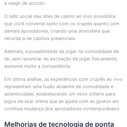
e reagir de acordo.
O lado social das sites de casino ao vivo possibilita
que você converse tanto com os crupiês quanto com
demais apostadores, criando uma atmosfera que
recorda a de casinos presenciais.
Ademais, a possibilidade de jogar no comodidade de
lar, sem renunciar da excitação de jogar fisicamente,
aumenta muito a conveniência.
Em última análise, as experiências com crupiês ao vivo
representam uma fusão atraente de comodidade e
autenticidade, estabelecendo um novo critério para
jogos de azar online que se ajusta com as gostos em
contínua mudança dos apostadores contemporâneos.
Melhorias de tecnologia de ponta