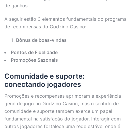
de ganhos.
A seguir estão 3 elementos fundamentais do programa
de recompensas do Godzino Casino:
Bônus de boas-vindas
Pontos de Fidelidade
Promoções Sazonais
Comunidade e suporte:
conectando jogadores
Promoções e recompensas aprimoram a experiência
geral de jogo no Godzino Casino, mas o sentido de
comunidade e suporte também exerce um papel
fundamental na satisfação do jogador. Interagir com
outros jogadores fortalece uma rede estável onde é