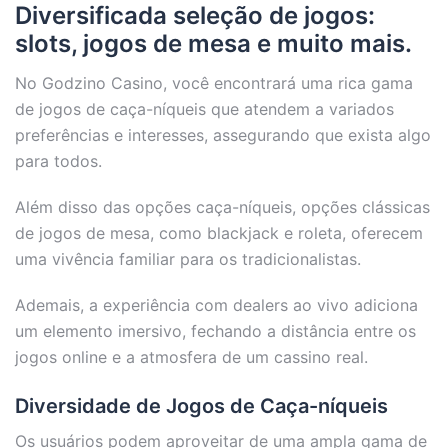
Diversificada seleção de jogos:
slots, jogos de mesa e muito mais.
No Godzino Casino, você encontrará uma rica gama
de jogos de caça-níqueis que atendem a variados
preferências e interesses, assegurando que exista algo
para todos.
Além disso das opções caça-níqueis, opções clássicas
de jogos de mesa, como blackjack e roleta, oferecem
uma vivência familiar para os tradicionalistas.
Ademais, a experiência com dealers ao vivo adiciona
um elemento imersivo, fechando a distância entre os
jogos online e a atmosfera de um cassino real.
Diversidade de Jogos de Caça-níqueis
Os usuários podem aproveitar de uma ampla gama de