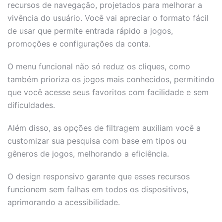
recursos de navegação, projetados para melhorar a
vivência do usuário. Você vai apreciar o formato fácil
de usar que permite entrada rápido a jogos,
promoções e configurações da conta.
O menu funcional não só reduz os cliques, como
também prioriza os jogos mais conhecidos, permitindo
que você acesse seus favoritos com facilidade e sem
dificuldades.
Além disso, as opções de filtragem auxiliam você a
customizar sua pesquisa com base em tipos ou
gêneros de jogos, melhorando a eficiência.
O design responsivo garante que esses recursos
funcionem sem falhas em todos os dispositivos,
aprimorando a acessibilidade.