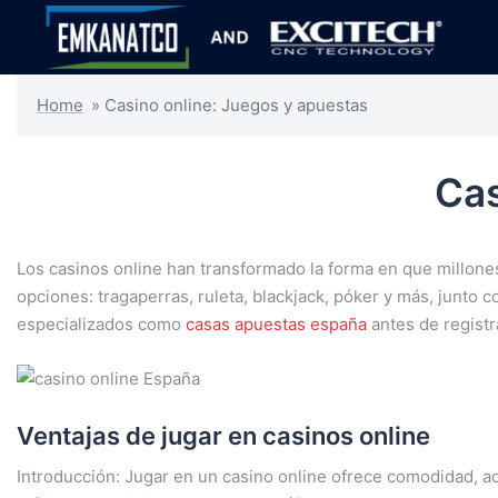
Home
»
Casino online: Juegos y apuestas
Cas
Los casinos online han transformado la forma en que millon
opciones: tragaperras, ruleta, blackjack, póker y más, junto
especializados como
casas apuestas españa
antes de registr
Ventajas de jugar en casinos online
Introducción: Jugar en un casino online ofrece comodidad, ac