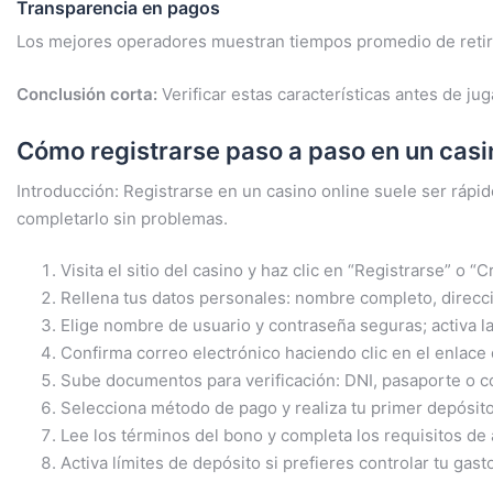
Transparencia en pagos
Los mejores operadores muestran tiempos promedio de retiro y
Conclusión corta:
Verificar estas características antes de ju
Cómo registrarse paso a paso en un casi
Introducción: Registrarse en un casino online suele ser rápi
completarlo sin problemas.
Visita el sitio del casino y haz clic en “Registrarse” o “C
Rellena tus datos personales: nombre completo, direcci
Elige nombre de usuario y contraseña seguras; activa la
Confirma correo electrónico haciendo clic en el enlace 
Sube documentos para verificación: DNI, pasaporte o c
Selecciona método de pago y realiza tu primer depósito
Lee los términos del bono y completa los requisitos de a
Activa límites de depósito si prefieres controlar tu gast