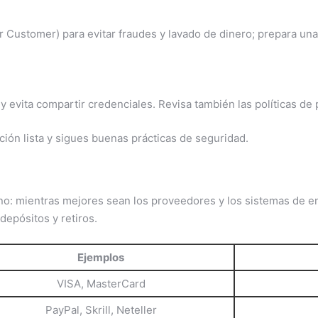
Customer) para evitar fraudes y lavado de dinero; prepara una 
 y evita compartir credenciales. Revisa también las políticas de
ción lista y sigues buenas prácticas de seguridad.
ano: mientras mejores sean los proveedores y los sistemas de e
epósitos y retiros.
Ejemplos
VISA, MasterCard
PayPal, Skrill, Neteller