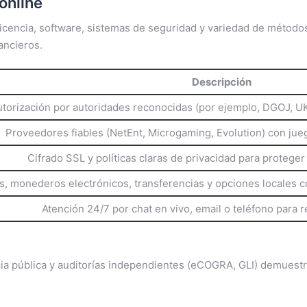
online
licencia, software, sistemas de seguridad y variedad de métodos
ancieros.
Descripción
torización por autoridades reconocidas (por ejemplo, DGOJ, UK
Proveedores fiables (NetEnt, Microgaming, Evolution) con jue
Cifrado SSL y políticas claras de privacidad para proteger
as, monederos electrónicos, transferencias y opciones locales c
Atención 24/7 por chat en vivo, email o teléfono para r
cencia pública y auditorías independientes (eCOGRA, GLI) demue