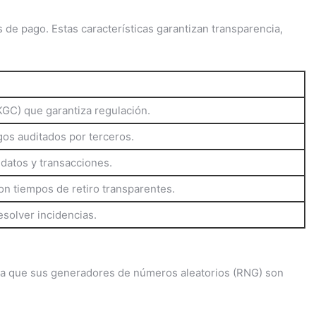
 de pago. Estas características garantizan transparencia,
GC) que garantiza regulación.
gos auditados por terceros.
 datos y transacciones.
on tiempos de retiro transparentes.
esolver incidencias.
stra que sus generadores de números aleatorios (RNG) son