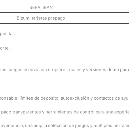
SEPA, IBAN
Bizum, tarjetas prepago
positar.
orte.
s, juegos en vivo con crupieres reales y versiones demo para pr
nsable: límites de depósito, autoexclusión y contactos de ayud
pago transparentes y herramientas de control para una experi
veniencia, una amplia selección de juegos y múltiples herramie