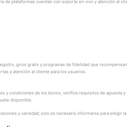
oría de plataformas cuentan con soporte en vivo y atención al c
egistro, giros gratis y programas de fidelidad que recompensan
as y atención al cliente para los usuarios.
nos y condiciones de los bonos, verifica requisitos de apuesta
uete disponible.
aciones y variedad; solo es necesario informarse para elegir la