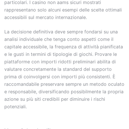
particolari. I casino non aams sicuri mostrati
rappresentano solo alcuni esempi delle scelte ottimali
accessibili sul mercato internazionale.
La decisione definitiva deve sempre fondarsi su una
analisi individuale che tenga conto aspetti come il
capitale accessibile, la frequenza di attività pianificata
e le gusti in termini di tipologie di giochi. Provare le
piattaforme con importi ridotti preliminari abilita di
valutare concretamente la standard del supporto
prima di coinvolgersi con importi più consistenti. È
raccomandabile preservare sempre un metodo oculato
e responsabile, diversificando possibilmente la propria
azione su più siti credibili per diminuire i rischi
potenziali.