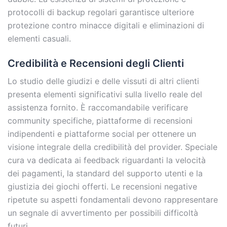
protocolli di backup regolari garantisce ulteriore
protezione contro minacce digitali e eliminazioni di
elementi casuali.
Credibilità e Recensioni degli Clienti
Lo studio delle giudizi e delle vissuti di altri clienti
presenta elementi significativi sulla livello reale del
assistenza fornito. È raccomandabile verificare
community specifiche, piattaforme di recensioni
indipendenti e piattaforme social per ottenere un
visione integrale della credibilità del provider. Speciale
cura va dedicata ai feedback riguardanti la velocità
dei pagamenti, la standard del supporto utenti e la
giustizia dei giochi offerti. Le recensioni negative
ripetute su aspetti fondamentali devono rappresentare
un segnale di avvertimento per possibili difficoltà
futuri.