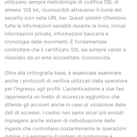
utilizzano sempre metodologie di codifica SSL di
almeno 128 bit, riconoscibili attraverso il icona del
security icon nella URL bar. Questi sistemi difendono
tutte le informazioni sensibili durante la invio, inclusi
informazioni private, informazioni bancarie e
cronologia delle movimenti. È fondamentale
controllare che il certificato SSL sia sempre valido e
rilasciato da un ente accreditato riconosciuta.
Oltre alla crittografia base, è essenziale esaminare
anche i protocolli di verifica utilizzati dalla operatore
per l’ingresso agli profili. L’autenticazione a due fasi
rappresenta un livello di sicurezza aggiuntivo che
difende gli account anche in caso di violazione delle
dati di accesso. I casino non aams sicuri più evoluti
impiegano anche sistemi di individuazione delle
inganni che controllano costantemente le operazioni
dubbie. La esistenza di sistemi di protezione e