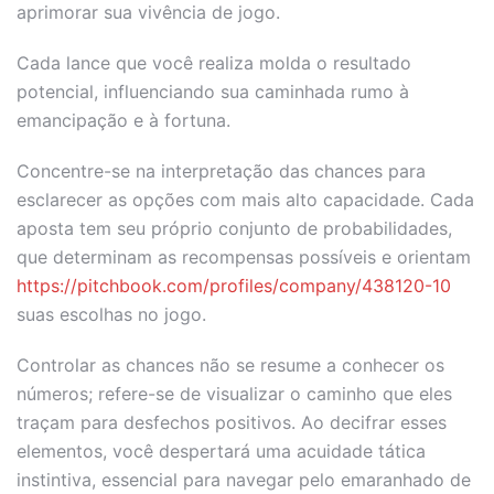
aprimorar sua vivência de jogo.
Cada lance que você realiza molda o resultado
potencial, influenciando sua caminhada rumo à
emancipação e à fortuna.
Concentre-se na interpretação das chances para
esclarecer as opções com mais alto capacidade. Cada
aposta tem seu próprio conjunto de probabilidades,
que determinam as recompensas possíveis e orientam
https://pitchbook.com/profiles/company/438120-10
suas escolhas no jogo.
Controlar as chances não se resume a conhecer os
números; refere-se de visualizar o caminho que eles
traçam para desfechos positivos. Ao decifrar esses
elementos, você despertará uma acuidade tática
instintiva, essencial para navegar pelo emaranhado de