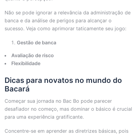
Não se pode ignorar a relevância da administração de
banca e da análise de perigos para alcançar o
sucesso. Veja como aprimorar taticamente seu jogo:
Gestão de banca
Avaliação de risco
Flexibilidade
Dicas para novatos no mundo do
Bacará
Começar sua jornada no Bac Bo pode parecer
desafiador no começo, mas dominar o básico é crucial
para uma experiência gratificante.
Concentre-se em aprender as diretrizes básicas, pois