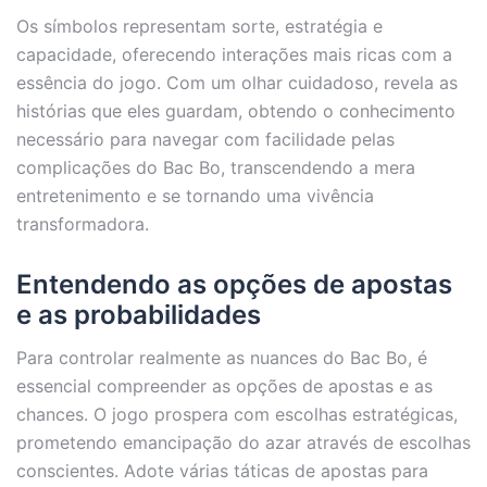
Os símbolos representam sorte, estratégia e
capacidade, oferecendo interações mais ricas com a
essência do jogo. Com um olhar cuidadoso, revela as
histórias que eles guardam, obtendo o conhecimento
necessário para navegar com facilidade pelas
complicações do Bac Bo, transcendendo a mera
entretenimento e se tornando uma vivência
transformadora.
Entendendo as opções de apostas
e as probabilidades
Para controlar realmente as nuances do Bac Bo, é
essencial compreender as opções de apostas e as
chances. O jogo prospera com escolhas estratégicas,
prometendo emancipação do azar através de escolhas
conscientes. Adote várias táticas de apostas para