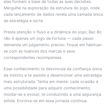
elas formam a base de todas as suas decisões.
Mergulhe na exploração da estrutura do jogo, onde
cada lançamento de dados revela uma camada única
de estratégia e sorte.
Preste atenção o fluxo e a dinâmica do jogo; Bac Bo
não é apenas um jogo de fortuna — cada passo
demanda um julgamento preciso. Foque em habituar-
se com as nuances dos marcas e seus
correspondentes recompensas.
Esse conhecimento te desvincula da confiança única
da instinto e te assiste a desenvolver uma estratégia
mais estruturada. Tenha em mente: cada ocasião é
uma possibilidade para adquirir conhecimento,
moldar-se e evoluir, te conduzindo a uma segurança
sólida. Envolva-se em essa jornada contínua.