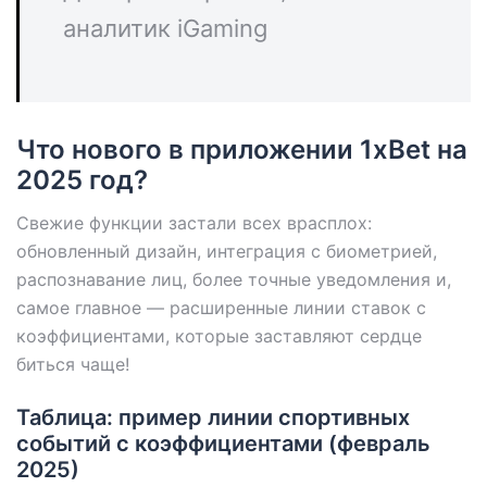
аналитик iGaming
Что нового в приложении 1xBet на
2025 год?
Свежие функции застали всех врасплох:
обновленный дизайн, интеграция с биометрией,
распознавание лиц, более точные уведомления и,
самое главное — расширенные линии ставок с
коэффициентами, которые заставляют сердце
биться чаще!
Таблица: пример линии спортивных
событий с коэффициентами (февраль
2025)