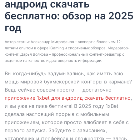
андроид скачать
бесплатно: обзор на 2025
год
Автор статьи: Александр Митрофанов – эксперт с более чем 12-
летним опытом в сфере iGaming и спортивных обзоров. Модератор-
контент: Дарья Волкова – профессиональный контент-редактор с
акцентом на качество и достоверность информации.
Вы когда-нибудь задумывались, как иметь всю
мощь мировой букмекерской конторы в кармане?
Ведь сейчас совсем просто — достаточно
приложение 1xbet для андроид скачать бесплатно
,
и вы уже на пике беттинга! В 2025 году 1xBet
сделала настоящий прорыв с мобильным
приложением, которое просто влюбляет в себя с
первого запуска. Забудьте о зависаниях,
устаревших интерфейсах и сложностях — здесь