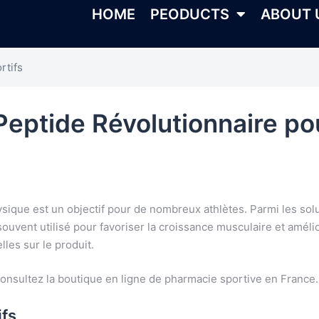
HOME
PEODUCTS
ABOUT 
rtifs
eptide Révolutionnaire pou
ysique est un objectif pour de nombreux athlètes. Parmi les s
ouvent utilisé pour favoriser la croissance musculaire et amélio
les sur le produit.
consultez la boutique en ligne de pharmacie sportive en France.
ifs