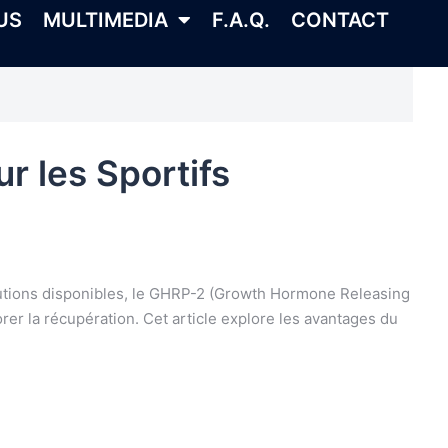
US
MULTIMEDIA
F.A.Q.
CONTACT
r les Sportifs
olutions disponibles, le GHRP-2 (Growth Hormone Releasing
rer la récupération. Cet article explore les avantages du