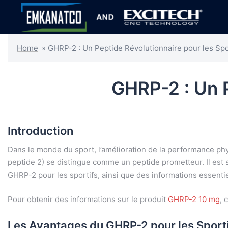
Home
»
GHRP-2 : Un Peptide Révolutionnaire pour les Spo
GHRP-2 : Un P
Introduction
Dans le monde du sport, l’amélioration de la performance ph
peptide 2) se distingue comme un peptide prometteur. Il est s
GHRP-2 pour les sportifs, ainsi que des informations essentiel
Pour obtenir des informations sur le produit
GHRP-2 10 mg
, 
Les Avantages du GHRP-2 pour les Sport