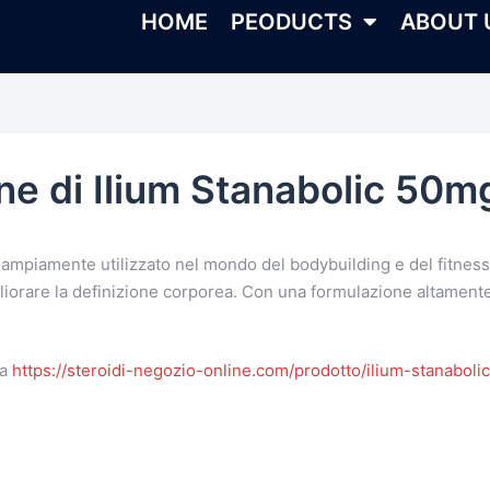
HOME
PEODUCTS
ABOUT 
ne di Ilium Stanabolic 50m
mpiamente utilizzato nel mondo del bodybuilding e del fitness. 
liorare la definizione corporea. Con una formulazione altamente
ta
https://steroidi-negozio-online.com/prodotto/ilium-stanaboli