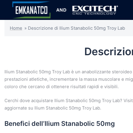
Home
»
Descrizione di Ilium Stanabolic 50mg Troy Lab
Descrizio
Ilium Stanabolic 50mg Troy Lab è un anabolizzante steroideo a
prestazioni atletiche, incrementare la massa muscolare e mig
coloro che cercano di ottenere risultati rapidi e visibili.
Cerchi dove acquistare Ilium Stanabolic 50mg Troy Lab? Visi
aggiornate su Ilium Stanabolic 50mg Troy Lab.
Benefici dell’Ilium Stanabolic 50mg