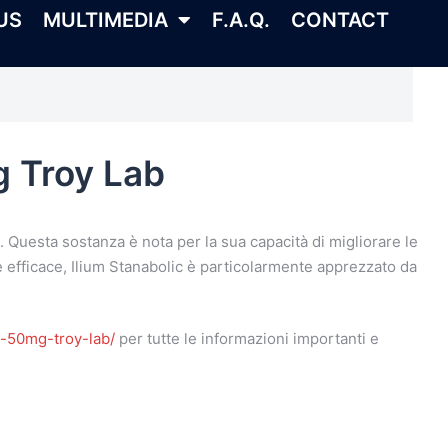
US
MULTIMEDIA
F.A.Q.
CONTACT
g Troy Lab
Questa sostanza è nota per la sua capacità di migliorare le
 efficace, Ilium Stanabolic è particolarmente apprezzato da
c-50mg-troy-lab/
per tutte le informazioni importanti e